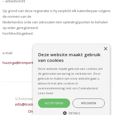
– arbeidsrecht
Op grond van deze registratie is hij ve
rplicht
elk kalenderjaar vol
gens
de normen van de
Nederlandse orde van advocaten tien opleidingspunten te behalen
op ieder geregistreerd
hoofd
rechtsgebied.
×
e-mail:
Deze website maakt gebruik
van cookies
huizinga@trompenburgadvocaten.nl
Deze website maakt gebruik van cookies om
de gebruikerservaring te verbeteren. Door
gebruik te maken van onze website gaat u
akkoord met alle cookies in
overeenstemming met ons Cookiebeleid.
Trompenburg Advocaten
Lees meer
Schoterweg 12 • 2021 HM Haarlem •
0235255959
•
ACCEPTEREN
WEIGEREN
info@trompenburgadvocaten.nl
- Privacy verklaring
Ontwikkeld door: Best4u Group B.V.
DETAILS